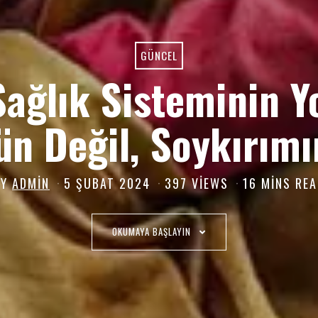
GÜNCEL
Sağlık Sisteminin Y
ün Değil, Soykırım
BY
ADMIN
5 ŞUBAT 2024
5
397 VIEWS
16 MINS RE
Ş
U
OKUMAYA BAŞLAYIN
B
A
T
2
0