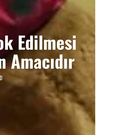
ok Edilmesi
ın Amacıdır
AD