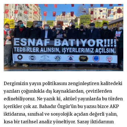
I
R
A
N
2
0
2
1
Dergimizin yayın politikasını zenginleştiren kalitedeki
yazıları çoğunlukla dış kaynaklardan, çevirilerden
edinebiliyoruz. Ne yazık ki, aktüel yayınlarda bu türden
içerikler çok az. Bahadır Özgür'ün bu yazısı bizce AKP
iktidarına, sınıfsal ve sosyolojik açıdan değerli yalın,
kısa bir tarihsel analiz yöneltiyor. Saray iktidarının