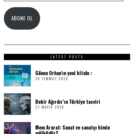
Adresi
ABONE OL
LATEST POSTS
Gönen Orhan’ın yeni kitabı :
20 TEMMUZ 2026
2
0
T
E
M
Bekir Ağırdır’ın Türkiye tasviri
M
27 MAYIS 2026
2
U
7
Z
M
2
A
0
Mem Ararat: Sanat ve sanatçı kimin
Y
2
I
6
mülküdür?