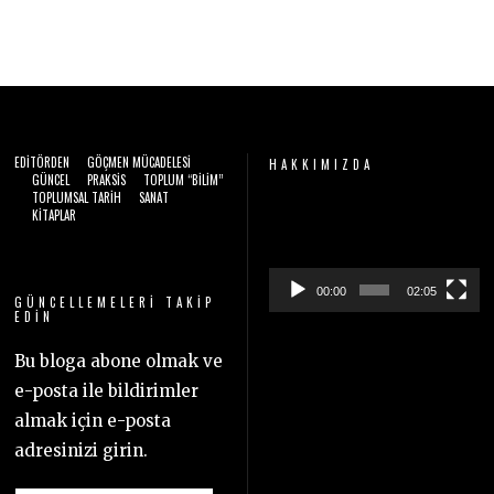
EDITÖRDEN
GÖÇMEN MÜCADELESI
HAKKIMIZDA
GÜNCEL
PRAKSIS
TOPLUM “BILIM”
TOPLUMSAL TARIH
SANAT
Video
KITAPLAR
oynatıcı
00:00
02:05
GÜNCELLEMELERI TAKIP
EDIN
Bu bloga abone olmak ve
e-posta ile bildirimler
almak için e-posta
adresinizi girin.