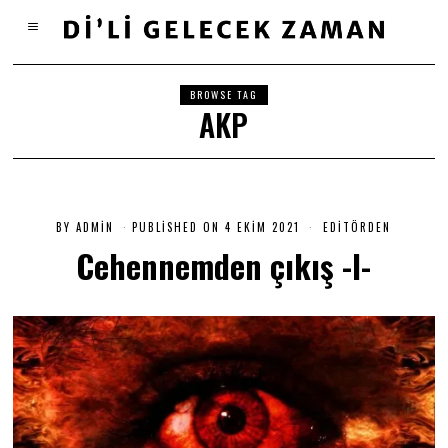
BROWSE TAG
AKP
BY
ADMIN
PUBLISHED ON
4 EKIM 2021
4
EDITÖRDEN
E
Cehennemden çıkış -I-
K
I
M
2
0
2
1