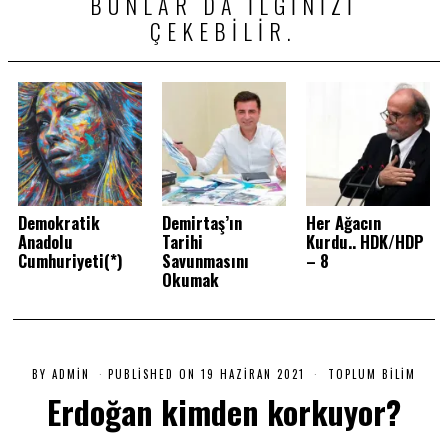
BUNLAR DA ILGINIZI
ÇEKEBILIR.
Demokratik
Demirtaş’ın
Her Ağacın
Anadolu
Tarihi
Kurdu.. HDK/HDP
Cumhuriyeti(*)
Savunmasını
– 8
Okumak
BY
ADMIN
PUBLISHED ON
19 HAZIRAN 2021
1
TOPLUM BILIM
9
Erdoğan kimden korkuyor?
H
A
Z