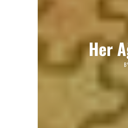
Her A
B