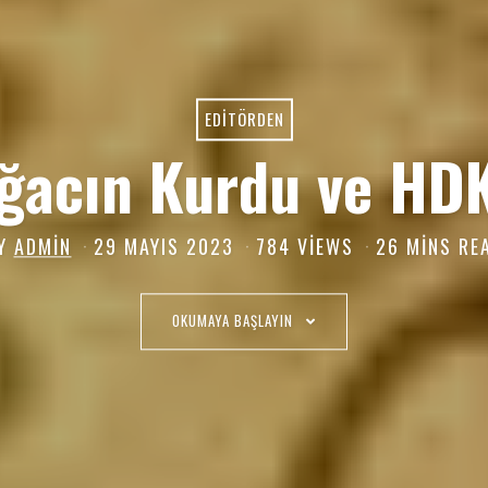
EDITÖRDEN
ğacın Kurdu ve H
Y
ADMIN
29 MAYIS 2023
2
784 VIEWS
26 MINS RE
4
A
OKUMAYA BAŞLAYIN
R
A
L
I
K
2