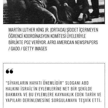
MARTIN LUTHER KING JR. (ORTADA) ŞIDDET İÇERMEYEN
ÖĞRENCI KOORDINASYON KOMITESI ÜYELERIYLE
BIRLIKTE POZ VERIYOR. AFRO AMERICAN NEWSPAPERS
/ GADO / GETTY IMAGES
“SIYAHLARIN HAYATI ÖNEMLIDIR” SLOGANI ABD
HALKINI İSRAIL’IN EYLEMLERINE NET BIR ŞEKILDE
BAKMAYA VE BU EYLEMLERE KAYNAKLIK EDEN TARIH VE
YAPILARI DERINLEMESINE SORGULAMAYA TEŞVIK ETTI.