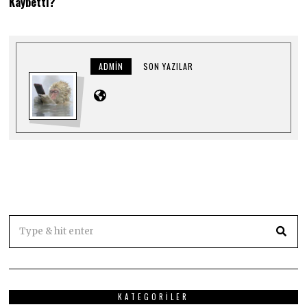
Kaybetti?
C
A
K
2
0
2
4
ADMIN
SON YAZILAR
KATEGORILER