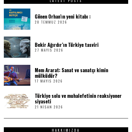
LATEST POSTS
Gönen Orhan’ın yeni kitabı :
20 TEMMUZ 2026
2
0
T
E
M
Bekir Ağırdır’ın Türkiye tasviri
M
27 MAYIS 2026
2
U
7
Z
M
2
A
0
Mem Ararat: Sanat ve sanatçı kimin
Y
2
I
6
mülküdür?
S
17 MAYIS 2026
1
2
7
0
M
2
Türkiye solu ve muhalefetinin reaksiyoner
A
6
Y
siyaseti
I
21 NISAN 2026
2
S
1
2
N
0
I
2
S
6
HAKKIMIZDA
A