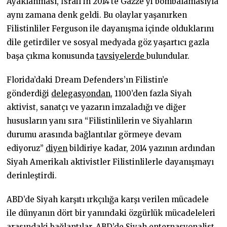
Ayaklanması, İsrail’in 2014’te Gazze’yi bombalamasıyla
aynı zamana denk geldi. Bu olaylar yaşanırken
Filistinliler Ferguson ile dayanışma içinde olduklarını
dile getirdiler ve sosyal medyada göz yaşartıcı gazla
başa çıkma konusunda
tavsiyelerde
bulundular.
Florida’daki Dream Defenders’ın Filistin’e
gönderdiği
delegasyondan
, 1100’den fazla Siyah
aktivist, sanatçı ve yazarın imzaladığı ve diğer
hususların yanı sıra “Filistinlilerin ve Siyahların
durumu arasında bağlantılar görmeye devam
ediyoruz”
diyen
bildiriye kadar, 2014 yazının ardından
Siyah Amerikalı aktivistler Filistinlilerle dayanışmayı
derinleştirdi.
ABD’de Siyah karşıtı ırkçılığa karşı verilen mücadele
ile dünyanın dört bir yanındaki özgürlük mücadeleleri
arasındaki bağlantılar, ABD’de Siyah enternasyonalist