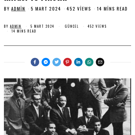
BY
ADMIN
5 MART 2024
5
452 VIEWS
14 MINS READ
M
A
BY
ADMIN
5 MART 2024
5
GÜNCEL
452 VIEWS
R
M
14 MINS READ
T
A
2
R
T
0
2
2
0
2
4
4