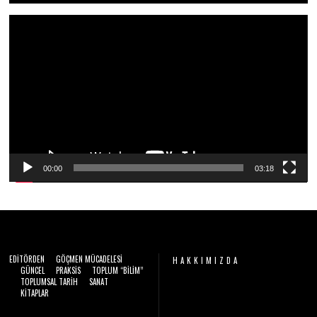
N
2
Video
0
2
oynatıcı
6
00:00
03:18
EDITÖRDEN
GÖÇMEN MÜCADELESI
HAKKIMIZDA
GÜNCEL
PRAKSIS
TOPLUM “BILIM”
TOPLUMSAL TARIH
SANAT
Video
KITAPLAR
oynatıcı