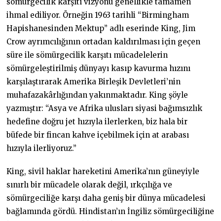
sömürgecilik karşıtı vizyonu genellikle tamamen
ihmal ediliyor. Örneğin 1963 tarihli “Birmingham
Hapishanesinden Mektup” adlı eserinde King, Jim
Crow ayrımcılığının ortadan kaldırılması için geçen
süre ile sömürgecilik karşıtı mücadelelerin
sömürgeleştirilmiş dünyayı kasıp kavurma hızını
karşılaştırarak Amerika Birleşik Devletleri’nin
muhafazakârlığından yakınmaktadır. King şöyle
yazmıştır: “Asya ve Afrika ulusları siyasi bağımsızlık
hedefine doğru jet hızıyla ilerlerken, biz hala bir
büfede bir fincan kahve içebilmek için at arabası
hızıyla ilerliyoruz.”
King, sivil haklar hareketini Amerika’nın güneyiyle
sınırlı bir mücadele olarak değil, ırkçılığa ve
sömürgeciliğe karşı daha geniş bir dünya mücadelesi
bağlamında gördü. Hindistan’ın İngiliz sömürgeciliğine