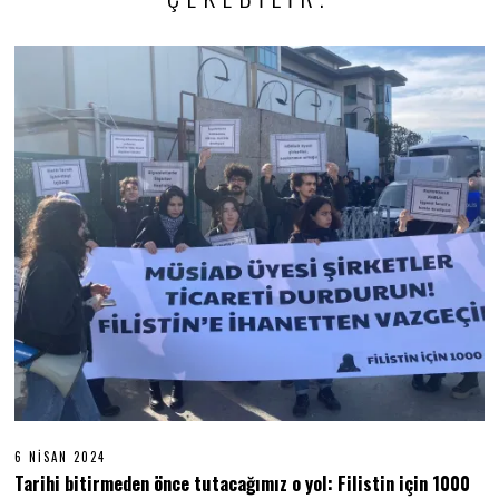
6 NISAN 2024
6
N
Tarihi bitirmeden önce tutacağımız o yol: Filistin için 1000
I