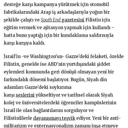
desteğe karşı kampanya yürütmek için otomobil
fabrikalarındaki Arap iş arkadaşlarıyla yoğun bir
şekilde çalıştı ve
South End
gazetesini
Filistin için
eğitim vermek ve ajitasyon yapmak için kullandı –
hatta bunu yaptığı için bir kundaklama saldırısıyla
karşı karşıya kaldı.
İsrail’in -ve Washington’un- Gazze’deki felaketi, özelde
Filistin, genelde ise ABD’nin yurtdışındaki şiddet
eylemleri konusunda geri dönüşü olmayan yeni bir
farkındalık dönemi başlatıyor. Bugün, Siyah din
adamları Gazze’deki soykırıma
karşı
seslerini
yükseltiyor ve tarihsel olarak Siyah
kolej ve üniversitelerdeki öğrenciler kampüslerinin
İsrail ile olan bağlantılarını sorguluyor ve
Filistinlilerle
dayanışmayı teşvik
ediyor. Yeni bir anti-
militarizm ve enternasyonalizm zamanı inşa etmeye